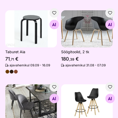
Taburet Aia
Söögitoolid, 2 tk
Otsi sarnaseid
Otsi sarnaseid
Taburet Aia
Söögitoolid, 2 tk
71
€
180
€
,71
,39
ajavahemikul 09.09 - 16.09
ajavahemikul 31.08 - 07.09
Söögitoolid Sit, 2 tk
Baaritoolid Lima, 2 tk
Otsi sarnaseid
Otsi sarnaseid