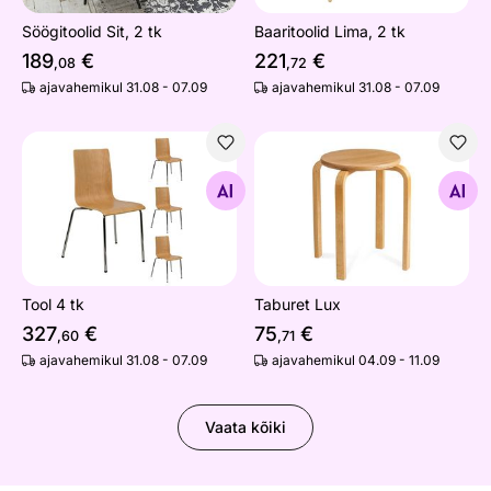
Söögitoolid Sit, 2 tk
Baaritoolid Lima, 2 tk
189
€
221
€
,08
,72
ajavahemikul 31.08 - 07.09
ajavahemikul 31.08 - 07.09
Tool 4 tk
Taburet Lux
Otsi sarnaseid
Otsi sarnaseid
Tool 4 tk
Taburet Lux
327
€
75
€
,60
,71
ajavahemikul 31.08 - 07.09
ajavahemikul 04.09 - 11.09
Vaata kõiki