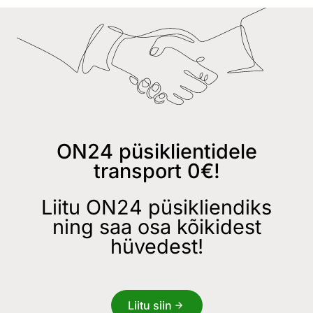
ON24 püsiklientidele
transport 0€!
Liitu ON24 püsikliendiks
ning saa osa kõikidest
hüvedest!
Liitu siin