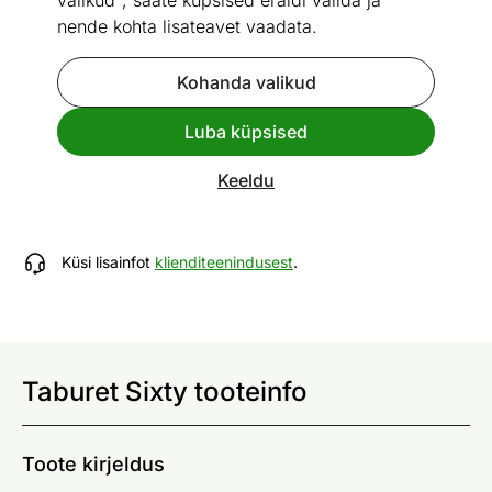
valikud", saate küpsised eraldi valida ja
nende kohta lisateavet vaadata.
Kohanda valikud
Mõõtmed
Vaata sarnaseid
Luba küpsised
Taburet Sixty
Keeldu
ID 105650
Küsi lisainfot
klienditeenindusest
.
Taburet Sixty tooteinfo
Toote kirjeldus