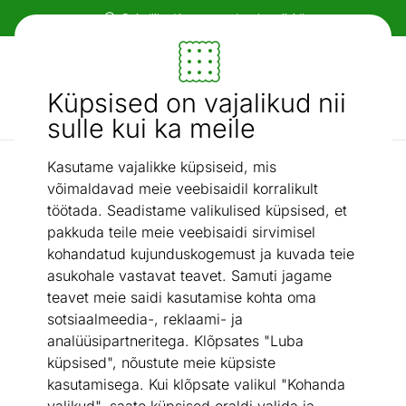
Paindlikud ja mugavad makseviisid!
Mööbel ja sisustus - ON24
Küpsised on vajalikud nii
Otsi...
AI otsing
sulle kui ka meile
Kasutame vajalikke küpsiseid, mis
Taburetid
Taburet Sixty
/
võimaldavad meie veebisaidil korralikult
töötada. Seadistame valikulised küpsised, et
pakkuda teile meie veebisaidi sirvimisel
kohandatud kujunduskogemust ja kuvada teie
asukohale vastavat teavet. Samuti jagame
teavet meie saidi kasutamise kohta oma
sotsiaalmeedia-, reklaami- ja
analüüsipartneritega. Klõpsates "Luba
küpsised", nõustute meie küpsiste
kasutamisega. Kui klõpsate valikul "Kohanda