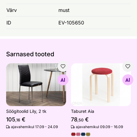
Värv
must
ID
EV-105650
Sarnased tooted
Söögitoolid Lily, 2 tk
Taburet Aia
Otsi sarnaseid
Otsi sarnaseid
Söögitoolid Lily, 2 tk
Taburet Aia
105
€
78
€
,16
,50
ajavahemikul 17.09 - 24.09
ajavahemikul 09.09 - 16.09