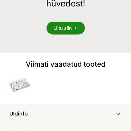
hüvedest!
Liitu siin
Viimati vaadatud tooted
Üldinfo