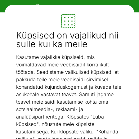
Paindlikud ja mugavad makseviisid!
Mööbel ja sisustus - ON24
Küpsised on vajalikud nii
Otsi...
AI otsing
sulle kui ka meile
Kasutame vajalikke küpsiseid, mis
Padjad
Padi Milana 25x35 cm
/
võimaldavad meie veebisaidil korralikult
töötada. Seadistame valikulised küpsised, et
pakkuda teile meie veebisaidi sirvimisel
kohandatud kujunduskogemust ja kuvada teie
asukohale vastavat teavet. Samuti jagame
teavet meie saidi kasutamise kohta oma
sotsiaalmeedia-, reklaami- ja
analüüsipartneritega. Klõpsates "Luba
küpsised", nõustute meie küpsiste
kasutamisega. Kui klõpsate valikul "Kohanda