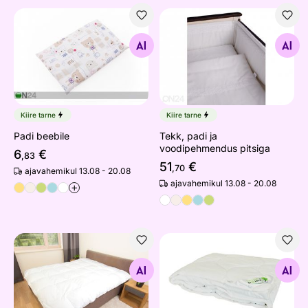
Padi beebile
Tekk, padi ja voodipehmendu
Otsi sarnaseid
Otsi sarnaseid
Kiire tarne
Kiire tarne
Padi beebile
Tekk, padi ja
voodipehmendus pitsiga
6
€
,83
51
€
,70
ajavahemikul 13.08 - 20.08
ajavahemikul 13.08 - 20.08
+
Suletekk
Bambustekk
Otsi sarnaseid
Otsi sarnaseid