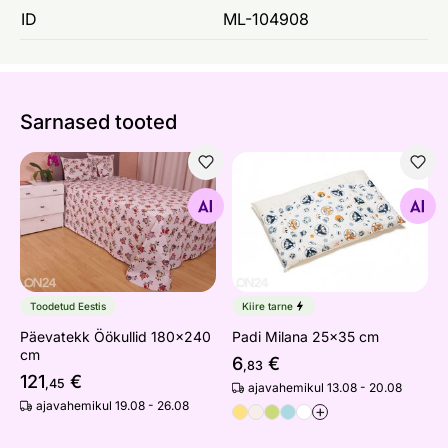
ID
ML-104908
Sarnased tooted
Päevatekk Öökullid 180x240 cm
Padi Milana 25x35 cm
Otsi sarnaseid
Otsi sarnaseid
Toodetud Eestis
Kiire tarne
Päevatekk Öökullid 180x240
Padi Milana 25x35 cm
cm
6
€
,83
121
€
,45
ajavahemikul 13.08 - 20.08
ajavahemikul 19.08 - 26.08
+