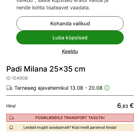
valikud", saate küpsised eraldi valida ja
nende kohta lisateavet vaadata.
Kohanda valikud
Go to slide 1
Go to slide 2
Go to slide 3
Luba küpsised
Vaata sarnaseid
Keeldu
Kiire tarne
Padi Milana 25x35 cm
ID 104908
Tarneaeg ajavahemikul 13.08 - 20.08
6
€
Hind
,83
PÜSIKLIENDILE TRANSPORT TASUTA!
Leidsid mujalt soodsamalt? Küsi meilt paremat hinda!