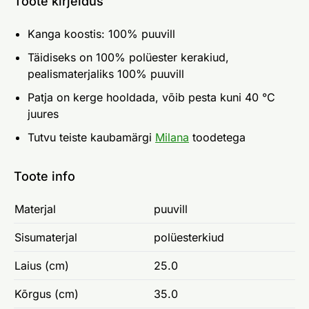
Toote kirjeldus
Kanga koostis: 100% puuvill
Täidiseks on 100% polüester kerakiud,
pealismaterjaliks 100% puuvill
Patja on kerge hooldada, võib pesta kuni 40 °C
juures
Tutvu teiste kaubamärgi
Milana
toodetega
Toote info
Materjal
puuvill
Sisumaterjal
polüesterkiud
Laius (cm)
25.0
Kõrgus (cm)
35.0