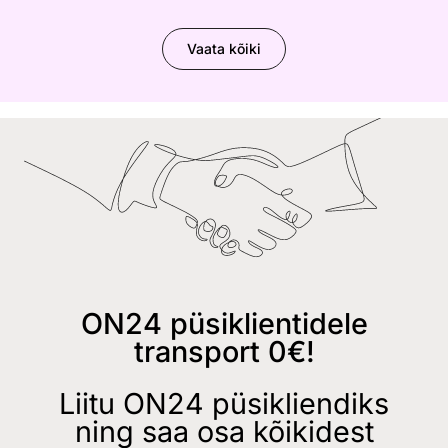
Vaata kõiki
ON24 püsiklientidele
transport 0€!
Liitu ON24 püsikliendiks
ning saa osa kõikidest