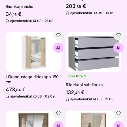
203
€
Riidekapi riiulid
,89
ajavahemikul 03.09 - 10.09
34
€
,16
ajavahemikul 14.08 - 21.08
Lükandustega riidekapp 150 cm
Riidekapi sahtliboks
Otsi sarnaseid
Otsi sarnaseid
Lükandustega riidekapp 150
Kiire tarne
cm
Riidekapi sahtliboks
473
€
,04
132
€
,40
ajavahemikul 26.08 - 02.09
ajavahemikul 14.08 - 21.08
Lükandustega riidekapp
Riidekapp + LED
Otsi sarnaseid
Otsi sarnaseid