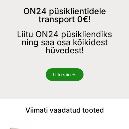
ON24 püsiklientidele
transport 0€!
Liitu ON24 püsikliendiks
ning saa osa kõikidest
hüvedest!
Liitu siin
Viimati vaadatud tooted