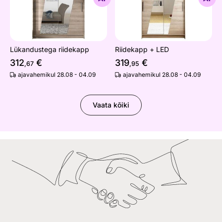
Lükandustega riidekapp
Riidekapp + LED
312
€
319
€
,67
,95
ajavahemikul 28.08 - 04.09
ajavahemikul 28.08 - 04.09
Vaata kõiki