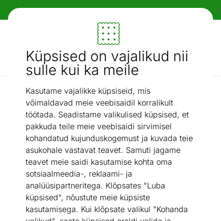
Paindlikud ja mugavad makseviisid!
Mööbel ja sisustus - ON24
Küpsised on vajalikud nii
Otsi...
AI otsing
sulle kui ka meile
Kasutame vajalikke küpsiseid, mis
Riidekappide lisad
Riputustoruga moodul Easy Dress
/
võimaldavad meie veebisaidil korralikult
töötada. Seadistame valikulised küpsised, et
pakkuda teile meie veebisaidi sirvimisel
kohandatud kujunduskogemust ja kuvada teie
asukohale vastavat teavet. Samuti jagame
teavet meie saidi kasutamise kohta oma
sotsiaalmeedia-, reklaami- ja
analüüsipartneritega. Klõpsates "Luba
küpsised", nõustute meie küpsiste
kasutamisega. Kui klõpsate valikul "Kohanda