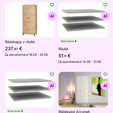
Riidekapp + riiulid
Riiulid
Otsi sarnaseid
Otsi sarnaseid
Riidekapp + riiulid
Kiire tarne
237
€
Riiulid
,97
ajavahemikul 18.09 - 25.09
51
€
,11
ajavahemikul 14.08 - 21.08
Riidekapi riiulid
Riidekapp Arconati
Otsi sarnaseid
Otsi sarnaseid
Kiire tarne
Riidekapp Arconati