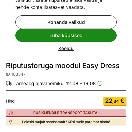
valikud", saate küpsised eraldi valida ja
nende kohta lisateavet vaadata.
Kohanda valikud
Go to slide 1
Go to slide 2
Go to slide 3
Luba küpsised
Mõõtmed
Vaata sarnaseid
Keeldu
Kiire tarne
Riputustoruga moodul Easy Dress
ID 103547
Tarneaeg ajavahemikul 12.08 - 19.08
22
€
Hind
,34
PÜSIKLIENDILE TRANSPORT TASUTA!
Leidsid mujalt soodsamalt? Küsi meilt paremat hinda!