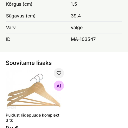
Kõrgus (cm)
1.5
Sügavus (cm)
39.4
Värv
valge
ID
MA-103547
Soovitame lisaks
Puidust riidepuude komplekt 3 tk
Otsi sarnaseid
Puidust riidepuude komplekt
3 tk
9
€