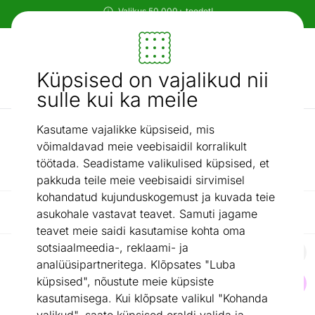
Paindlikud ja mugavad makseviisid!
Mööbel ja sisustus - ON24
Küpsised on vajalikud nii
Otsi...
AI otsing
sulle kui ka meile
Kasutame vajalikke küpsiseid, mis
/
Kodumasinad
Õhupuhastid
võimaldavad meie veebisaidil korralikult
Õhupuhastid
töötada. Seadistame valikulised küpsised, et
pakkuda teile meie veebisaidi sirvimisel
kohandatud kujunduskogemust ja kuvada teie
Filtreeri / Reasta
asukohale vastavat teavet. Samuti jagame
teavet meie saidi kasutamise kohta oma
sotsiaalmeedia-, reklaami- ja
analüüsipartneritega. Klõpsates "Luba
Õhupuhastaja Sencor SHA8400WHEUE3
küpsised", nõustute meie küpsiste
Otsi sarnaseid
kasutamisega. Kui klõpsate valikul "Kohanda