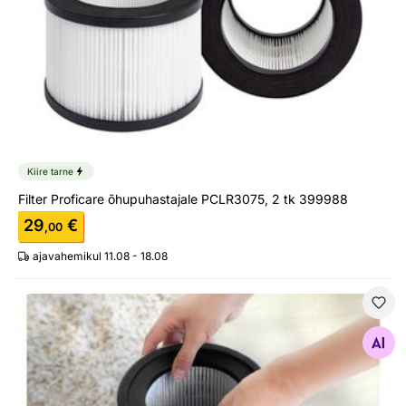
Kiire tarne
Filter Proficare õhupuhastajale PCLR3075, 2 tk 399988
29
€
,00
ajavahemikul 11.08 - 18.08
Vahetusfilter Soehnle Airfresh Clean 400 õhupuhastajale
Otsi sarnaseid