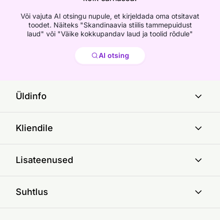
Või vajuta AI otsingu nupule, et kirjeldada oma otsitavat
toodet. Näiteks "Skandinaavia stiilis tammepuidust
laud" või "Väike kokkupandav laud ja toolid rõdule"
Otsi
AI otsing
Üldinfo
Kliendile
Lisateenused
Suhtlus