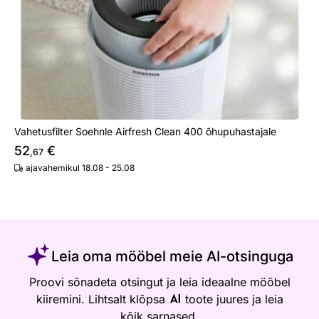
Vahetusfilter Soehnle Airfresh Clean 400 õhupuhastajale
52
€
,67
ajavahemikul 18.08 - 25.08
Leia oma mööbel meie AI-otsinguga
Proovi sõnadeta otsingut ja leia ideaalne mööbel
kiiremini. Lihtsalt klõpsa
toote juures ja leia
kõik sarnased.