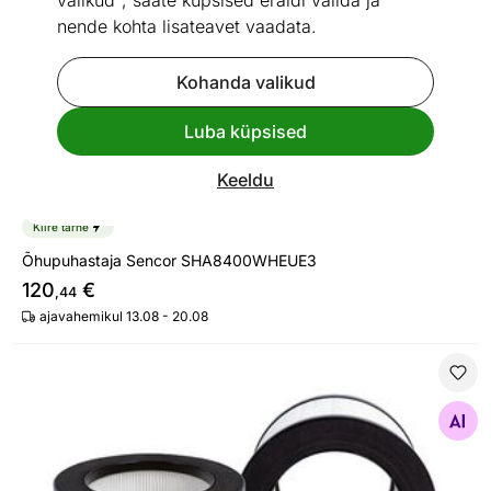
valikud", saate küpsised eraldi valida ja
nende kohta lisateavet vaadata.
Kohanda valikud
Luba küpsised
Keeldu
Kiire tarne
Õhupuhastaja Sencor SHA8400WHEUE3
120
€
,44
ajavahemikul 13.08 - 20.08
Filter Proficare õhupuhastajale PCLR3075, 2 tk 399988
Otsi sarnaseid