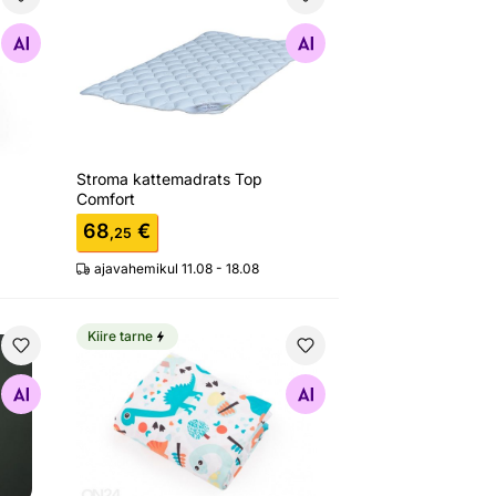
Stroma kattemadrats Top Comfort
Otsi sarnaseid
Stroma kattemadrats Top
Comfort
68
€
,25
ajavahemikul 11.08 - 18.08
Kiire tarne
selina veekindel
Tekikott 100x120 cm
Otsi sarnaseid