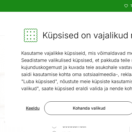
T
Kataloog
Mööbel ja sisustus - ON24
Küpsised on vajalikud n
Kasutame vajalikke küpsiseid, mis võimaldavad meie
Seadistame valikulised küpsised, et pakkuda teile
kujunduskogemust ja kuvada teie asukohale vastav
Laste voodipesu
Laste te
saidi kasutamise kohta oma sotsiaalmeedia-, rekla
"Luba küpsised", nõustute meie küpsiste kasutamis
valikud", saate küpsised eraldi valida ja nende koh
Peida filtrid
Keeldu
Kohanda valikud
Reasta
Vaikimisi
Soodsamast