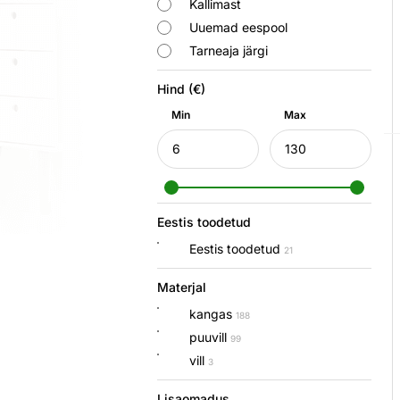
Kallimast
Uuemad eespool
Tarneaja järgi
Hind (€)
Min
Max
Eestis toodetud
Eestis toodetud
21
Materjal
kangas
188
puuvill
99
vill
3
Lisaomadus