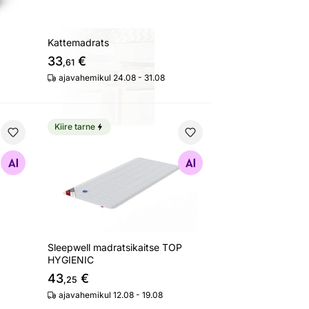
Kattemadrats
33
€
,61
ajavahemikul 24.08 - 31.08
Kiire tarne
Sleepwell madratsikaitse TOP HYGIENIC
Otsi sarnaseid
Sleepwell madratsikaitse TOP
HYGIENIC
43
€
,25
ajavahemikul 12.08 - 19.08