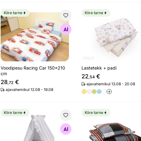
Kiire tarne
Kiire tarne
Voodipesu Racing Car 150x210 cm
Lastetekk + padi
Otsi sarnaseid
Otsi sarnaseid
Lastetekk + padi
Voodipesu Racing Car 150x210
cm
22
€
,54
28
€
,72
ajavahemikul 13.08 - 20.08
ajavahemikul 12.08 - 19.08
+
Kiire tarne
Kiire tarne
Beebivoodi kardinad pitsiga 150x200 cm
Voodipesu komplekt Bla
Otsi sarnaseid
Otsi sarnaseid