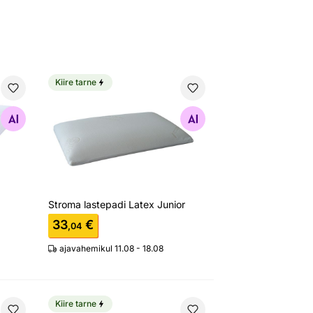
Kiire tarne
elina Daggkapa
Stroma lastepadi Latex Junior
Otsi sarnaseid
Stroma lastepadi Latex Junior
33
€
,04
ajavahemikul 11.08 - 18.08
Kiire tarne