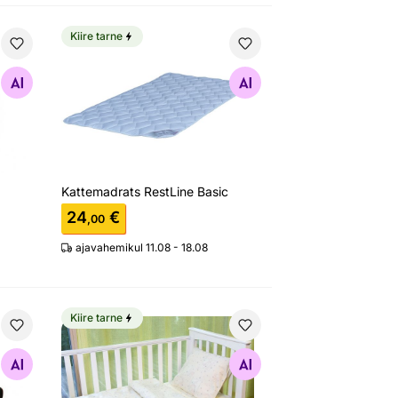
Kiire tarne
Kattemadrats RestLine Basic
Otsi sarnaseid
Kattemadrats RestLine Basic
24
€
,00
ajavahemikul 11.08 - 18.08
Kiire tarne
ck-Red 10319, tekikott 150x210 cm + padjapüür 50x60 cm
Voodipesukomplekt lastele Täheke 110x145 cm
Otsi sarnaseid