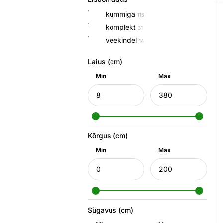
kummiga
115
komplekt
31
veekindel
14
Laius (cm)
Min
Max
Kõrgus (cm)
Min
Max
Sügavus (cm)