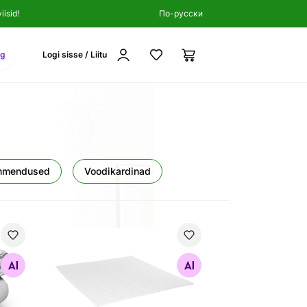
isid!
По-русски
ng
Logi sisse / Liitu
hmendused
Voodikardinad
Kattemadrats
Otsi sarnaseid