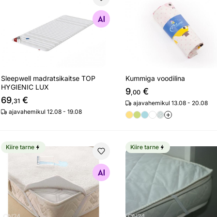
Sleepwell madratsikaitse TOP HYGIENIC LUX
Kummiga voodilina
Otsi sarnaseid
Otsi sarnaseid
Sleepwell madratsikaitse TOP
Kummiga voodilina
HYGIENIC LUX
9
€
,00
69
€
,31
ajavahemikul 13.08 - 20.08
ajavahemikul 12.08 - 19.08
+
Kiire tarne
Kiire tarne
Niiskuskindel madratsikaitselina kummiga
Stroma lastemadratsi kait
Otsi sarnaseid
Otsi sarnaseid