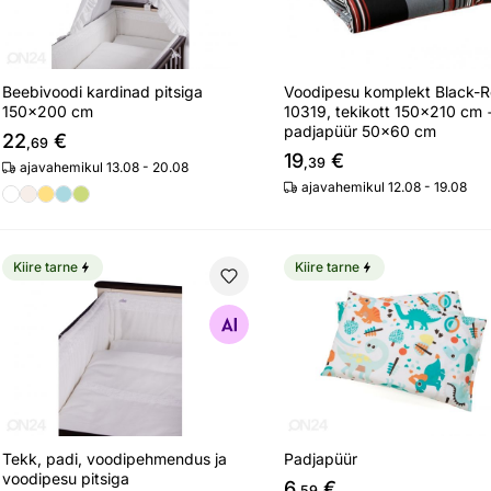
Beebivoodi kardinad pitsiga
Voodipesu komplekt Black-
150x200 cm
10319, tekikott 150x210 cm 
padjapüür 50x60 cm
22
€
,69
19
€
,39
ajavahemikul 13.08 - 20.08
ajavahemikul 12.08 - 19.08
Kiire tarne
Kiire tarne
Tekk, padi, voodipehmendus ja voodipesu pitsiga
Padjapüür
Otsi sarnaseid
Otsi sarnaseid
Tekk, padi, voodipehmendus ja
Padjapüür
voodipesu pitsiga
6
€
,59