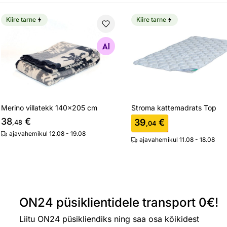
Kiire tarne
Kiire tarne
Merino villatekk 140x205 cm
Stroma kattemadrats To
Otsi sarnaseid
Otsi sarnaseid
Merino villatekk 140x205 cm
Stroma kattemadrats Top
38
€
39
€
,48
,04
ajavahemikul 12.08 - 19.08
ajavahemikul 11.08 - 18.08
ON24 püsiklientidele transport 0€!
Liitu ON24 püsikliendiks ning saa osa kõikidest