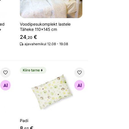
Red
Voodipesukomplekt lastele
+
Täheke 110x145 cm
24
€
,20
ajavahemikul 12.08 - 19.08
Kiire tarne
Padi
Otsi sarnaseid
Padi
8
€
,07