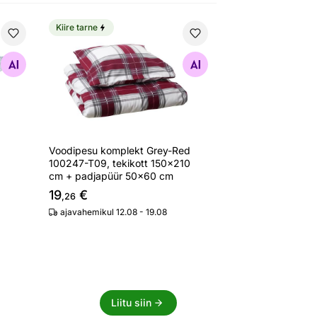
Kiire tarne
p
Voodipesu komplekt Grey-Red 100247-T09, tekik
Otsi sarnaseid
Voodipesu komplekt Grey-Red
100247-T09, tekikott 150x210
cm + padjapüür 50x60 cm
19
€
,26
ajavahemikul 12.08 - 19.08
Liitu siin