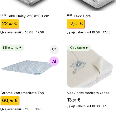
UUS
Tekk Daisy 220x200 cm
UUS
Tekk Dots
22
€
17
€
,47
,28
ajavahemikul 10.08 - 17.08
ajavahemikul 10.08 - 17.08
Kiire tarne
Kiire tarne
Stroma kattemadrats Top
Veekindel madratsikaitse
Otsi sarnaseid
Otsi sarnaseid
Stroma kattemadrats Top
Veekindel madratsikaitse
13
€
60
€
,31
,79
ajavahemikul 10.08 - 17.08
ajavahemikul 11.08 - 18.08