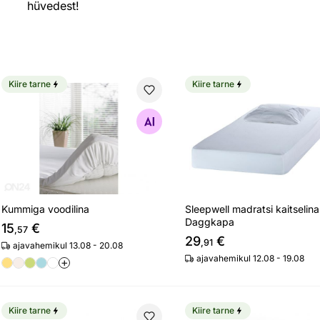
hüvedest!
Kiire tarne
Kiire tarne
Kummiga voodilina
Sleepwell madratsi kaits
Otsi sarnaseid
Otsi sarnaseid
Kummiga voodilina
Sleepwell madratsi kaitselina
Daggkapa
15
€
,57
29
€
,91
ajavahemikul 13.08 - 20.08
ajavahemikul 12.08 - 19.08
+
Kiire tarne
Kiire tarne