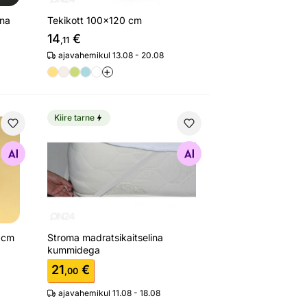
ina
Tekikott 100x120 cm
14
€
,11
ajavahemikul 13.08 - 20.08
+
Kiire tarne
x140 cm
Stroma madratsikaitselina kummidega
Otsi sarnaseid
0 cm
Stroma madratsikaitselina
kummidega
21
€
,00
ajavahemikul 11.08 - 18.08