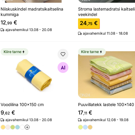
Niiskuskindel madratsikaitselina
Stroma lastemadratsi kaitsel
kummiga
veekindel
12
€
24
€
,99
,75
ajavahemikul 13.08 - 20.08
ajavahemikul 11.08 - 18.08
Kiire tarne
Kiire tarne
Voodilina 100x150 cm
Puuvillatekk lastele 100
Otsi sarnaseid
Otsi sarnaseid
Puuvillatekk lastele 100x14
Voodilina 100x150 cm
17
€
9
€
,11
,62
ajavahemikul 12.08 - 19.08
ajavahemikul 13.08 - 20.08
+