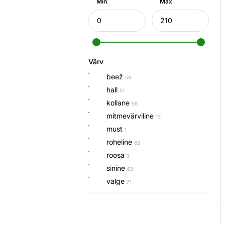
Min
Max
Värv
beež
59
hall
51
kollane
58
mitmevärviline
13
must
1
roheline
62
roosa
3
sinine
63
valge
71