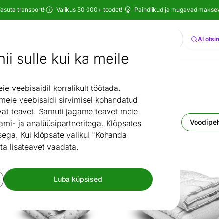
asuta transport!
·
Valikus 50 000+ toodet!
·
Paindlikud ja mugavad maksevi
Otsi
AI otsi
ii sulle kui ka meile
/
Lastetuba
Laste voodipesu
 veebisaidil korralikult töötada.
Laste voodipesu
 meie veebisaidi sirvimisel kohandatud
at teavet. Samuti jagame teavet meie
kid
Laste padjad
Madratsikaitselinad
Voodipe
ami- ja analüüsipartneritega. Klõpsates
ega. Kui klõpsate valikul "Kohanda
ta lisateavet vaadata.
Kiire tarne
Kiire tarne
Tekk Daisy 220x200 cm
Tekk Dots
Luba küpsised
Otsi sarnaseid
Otsi sarnaseid