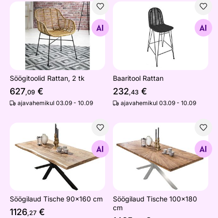
Söögitoolid Rattan, 2 tk
Baaritool Rattan
Otsi sarnaseid
Otsi sarnaseid
Söögitoolid Rattan, 2 tk
Baaritool Rattan
627
€
232
€
,09
,43
ajavahemikul 03.09 - 10.09
ajavahemikul 03.09 - 10.09
Söögilaud Tische 90x160 cm
Söögilaud Tische 100x180 
Otsi sarnaseid
Otsi sarnaseid
Söögilaud Tische 90x160 cm
Söögilaud Tische 100x180
cm
1126
€
,27