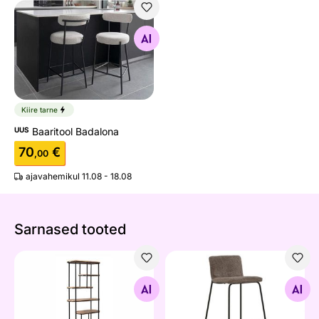
Baaritool Badalona
Otsi sarnaseid
Kiire tarne
UUS
Baaritool Badalona
70
€
,00
ajavahemikul 11.08 - 18.08
Sarnased tooted
Riiul Milou 84 cm
Baaritoolid Bisbee, 2 tk
Otsi sarnaseid
Otsi sarnaseid