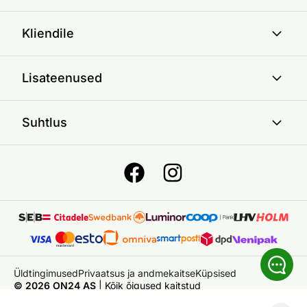
Kliendile
Lisateenused
Suhtlus
Üldtingimused
Privaatsus ja andmekaitse
Küpsised
© 2026 ON24 AS
|
Kõik õigused kaitstud