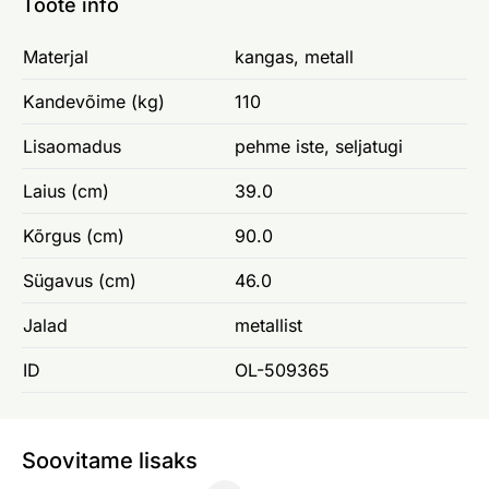
Toote info
Materjal
kangas, metall
Kandevõime (kg)
110
Lisaomadus
pehme iste, seljatugi
Laius (cm)
39.0
Kõrgus (cm)
90.0
Sügavus (cm)
46.0
Jalad
metallist
ID
OL-509365
Soovitame lisaks