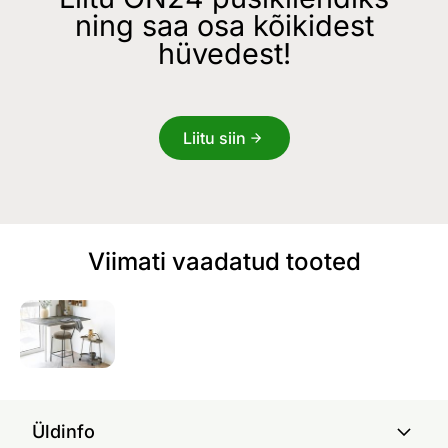
ning saa osa kõikidest
hüvedest!
Liitu siin
Viimati vaadatud tooted
Üldinfo