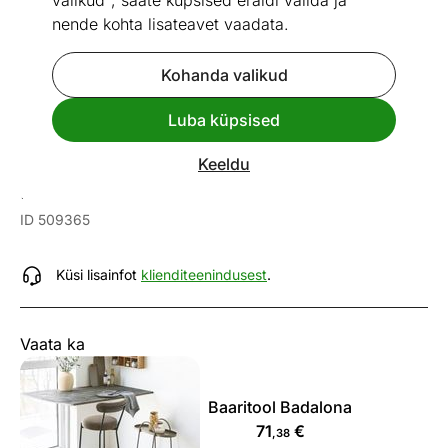
valikud", saate küpsised eraldi valida ja
nende kohta lisateavet vaadata.
Kohanda valikud
Go to slide 1
Go to slide 2
Go to slide 3
Go to slide 4
Go to slide 5
Go to slide 6
Go to slide 7
Luba küpsised
Mõõtmed
Vaata sarnaseid
Keeldu
Baaritool Badalona
ID 509365
Küsi lisainfot
klienditeenindusest
.
Vaata ka
Baaritool Badalona
71
€
,38