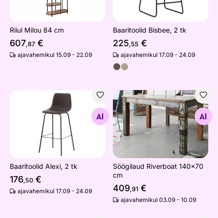
Riiul Milou 84 cm
Baaritoolid Bisbee, 2 tk
607
€
225
€
,87
,55
ajavahemikul 15.09 - 22.09
ajavahemikul 17.09 - 24.09
Baaritoolid Alexi, 2 tk
Söögilaud Riverboat 140x7
Otsi sarnaseid
Otsi sarnaseid
Baaritoolid Alexi, 2 tk
Söögilaud Riverboat 140x70
cm
176
€
,50
409
€
,91
ajavahemikul 17.09 - 24.09
ajavahemikul 03.09 - 10.09