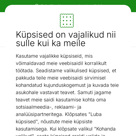
Paindlikud ja mugavad makseviisid!
Mööbel ja sisustus - ON24
Küpsised on vajalikud nii
Otsi...
AI otsing
sulle kui ka meile
Kasutame vajalikke küpsiseid, mis
Köök ja söögituba
Baaritool Badalona
/
võimaldavad meie veebisaidil korralikult
töötada. Seadistame valikulised küpsised, et
pakkuda teile meie veebisaidi sirvimisel
kohandatud kujunduskogemust ja kuvada teie
asukohale vastavat teavet. Samuti jagame
teavet meie saidi kasutamise kohta oma
sotsiaalmeedia-, reklaami- ja
analüüsipartneritega. Klõpsates "Luba
küpsised", nõustute meie küpsiste
kasutamisega. Kui klõpsate valikul "Kohanda