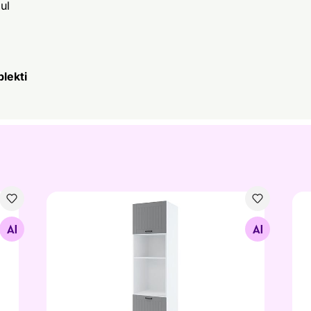
ul
lekti
Kõrge köögikapp integreeritavale ahjule 60x213,
Kõr
Otsi sarnaseid