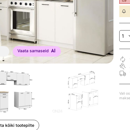
Vaata sarnaseid
Vali o
makse 
ta kõiki tootepilte