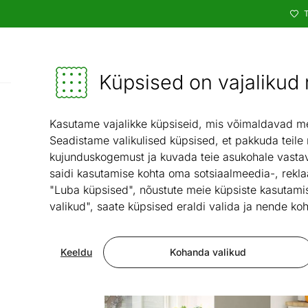
T
Kataloog
Mööbel ja sisustus - ON24
Küpsised on vajalikud n
Kasutame vajalikke küpsiseid, mis võimaldavad meie
Seadistame valikulised küpsised, et pakkuda teile
kujunduskogemust ja kuvada teie asukohale vastav
saidi kasutamise kohta oma sotsiaalmeedia-, rekla
"Luba küpsised", nõustute meie küpsiste kasutamis
valikud", saate küpsised eraldi valida ja nende koh
Keeldu
Kohanda valikud