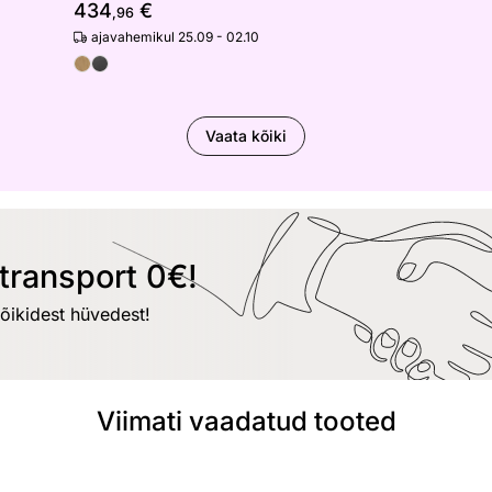
434
€
,96
ajavahemikul 25.09 - 02.10
Vaata kõiki
transport 0€!
kõikidest hüvedest!
Viimati vaadatud tooted