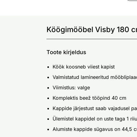
Köögimööbel Visby 180 c
Toote kirjeldus
Köök koosneb viiest kapist
Valmistatud lamineeritud mööblipla
Viimistlus: valge
Komplektis beež tööpind 40 cm
Kappide järjestust saab vajadusel p
Ülemistel kappidel on uste taga 1 ri
Alumiste kappide sügavus on 44,5 