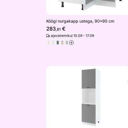
Köögi nurgakapp ustega, 90x90 cm
283
€
,81
ajavahemikul 10.09 - 17.09
+
Kõrge köögikapp integreeritavale ah
Otsi sarnaseid