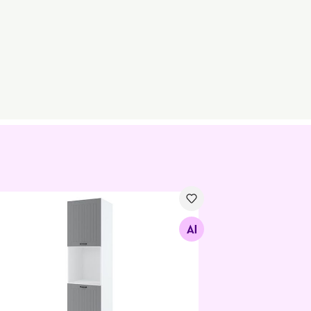
7 cm
ge köögikapp integreeritavale ahjule 60x213,7 cm
Otsi sarnaseid