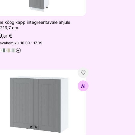
e köögikapp integreeritavale ahjule
213,7 cm
9
€
,61
javahemikul 10.09 - 17.09
+
mine köögikapp 80x72 cm
Otsi sarnaseid