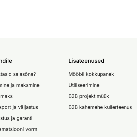
ndile
Lisateenused
tasid salasõna?
Mööbli kokkupanek
imine ja maksmine
Utiliseerimine
lmaks
B2B projektimüük
sport ja väljastus
B2B kahemehe kullerteenus
stus ja garantii
amatsiooni vorm