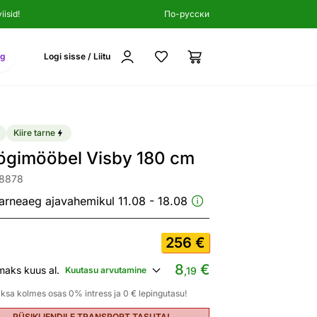
isid!
По-русски
ng
Logi sisse / Liitu
Kiire tarne
ögimööbel Visby 180 cm
08878
arneaeg ajavahemikul 11.08 - 18.08
256
€
8
€
maks kuus al.
Kuutasu arvutamine
,19
ksa kolmes osas 0% intress ja 0 € lepingutasu!
PÜSIKLIENDILE TRANSPORT TASUTA!