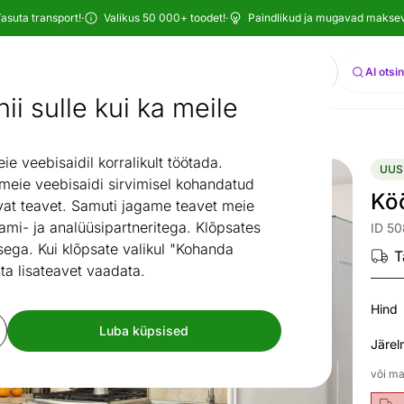
asuta transport!
·
Valikus 50 000+ toodet!
·
Paindlikud ja mugavad maksevi
Otsi
AI otsi
ii sulle kui ka meile
Uued tooted
Köögimööbel Visby 180 cm
/
 veebisaidil korralikult töötada.
UUS
 meie veebisaidi sirvimisel kohandatud
Kö
at teavet. Samuti jagame teavet meie
ami- ja analüüsipartneritega. Klõpsates
ID 5
ega. Kui klõpsate valikul "Kohanda
T
ta lisateavet vaadata.
Hind
Luba küpsised
Järel
või ma