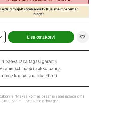
Leidsid mujalt soodsamalt? Küsi meilt paremat
hinda!
Lisa ostukorvi
14 päeva raha tagasi garantii
Aitame sul mööbli kokku panna
Toome kauba sinuni ka õhtuti
stukorvis "Maksa kolmes osas" ja saad jagada oma
3 kuu peale. Lisatasusid ei kaasne.