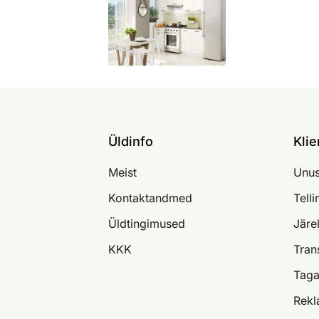
Üldinfo
Klie
Meist
Unus
Kontaktandmed
Tell
Üldtingimused
Järe
KKK
Tran
Taga
Rekl