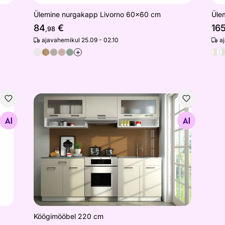
Ülemine nurgakapp Livorno 60x60 cm
Üle
84
€
16
,98
ajavahemikul 25.09 - 02.10
a
+
Köögimööbel 220 cm
Otsi sarnaseid
Köögimööbel 220 cm