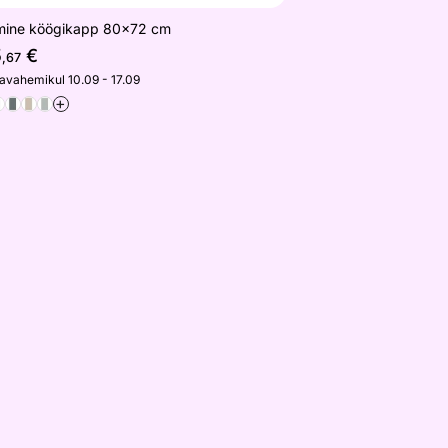
mine köögikapp 80x72 cm
5
€
,67
javahemikul 10.09 - 17.09
+