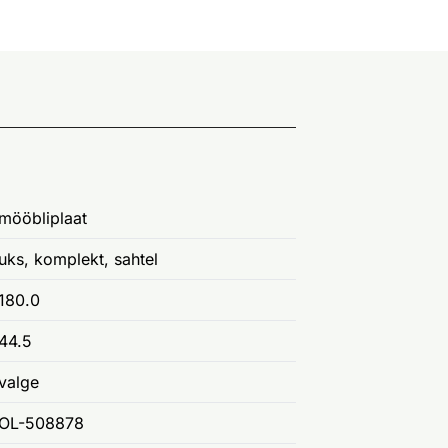
mööbliplaat
uks, komplekt, sahtel
180.0
44.5
valge
OL-508878