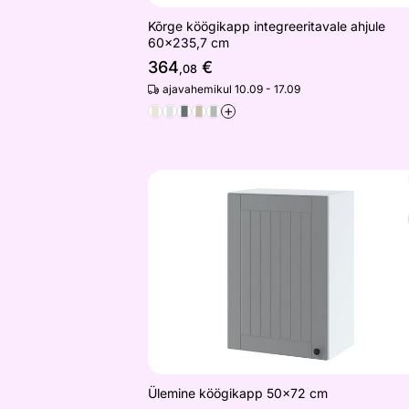
Kõrge köögikapp integreeritavale ahjule
60x235,7 cm
364
€
,08
ajavahemikul 10.09 - 17.09
+
Ülemine köögikapp 50x72 cm
Otsi sarnaseid
Ülemine köögikapp 50x72 cm