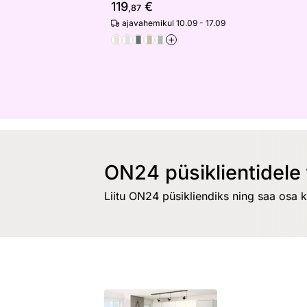
119
€
,87
ajavahemikul 10.09 - 17.09
+
ON24 püsiklientidele 
Liitu ON24 püsikliendiks ning saa osa 