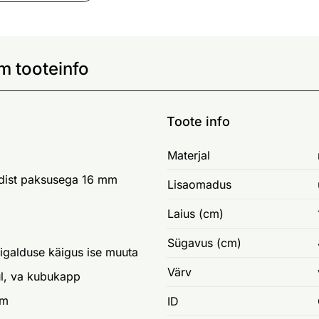
m tooteinfo
Toote info
Materjal
adist paksusega 16 mm
Lisaomadus
Laius (cm)
Sügavus (cm)
aigalduse käigus ise muuta
Värv
iul, va kubukapp
cm
ID