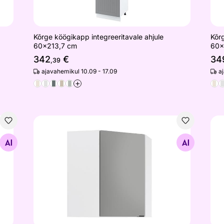
Kõrge köögikapp integreeritavale ahjule
Kõrg
60x213,7 cm
60x
342
€
34
,39
ajavahemikul 10.09 - 17.09
a
+
jule 60x235,7 cm
Ülemine nurgakapp Livorno 60x60 cm
Üle
Otsi sarnaseid