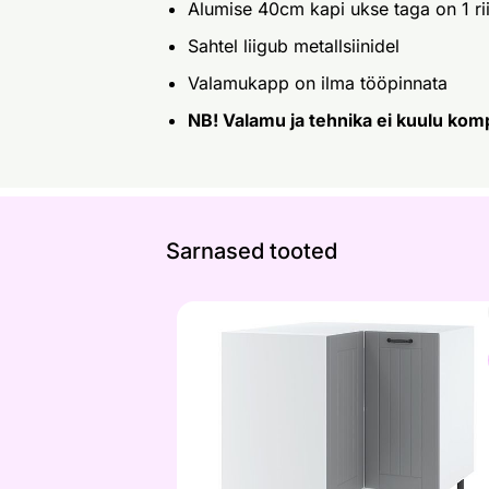
Alumise 40cm kapi ukse taga on 1 rii
Sahtel liigub metallsiinidel
Valamukapp on ilma tööpinnata
NB! Valamu ja tehnika ei kuulu komp
Sarnased tooted
Köögi nurgakapp ustega, 90x90 cm
Otsi sarnaseid