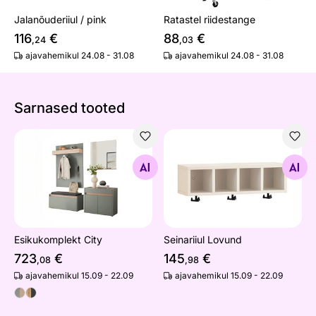
Jalanõuderiiul / pink
Ratastel riidestange
116
€
88
€
,24
,03
ajavahemikul 24.08 - 31.08
ajavahemikul 24.08 - 31.08
Sarnased tooted
Esikukomplekt City
Seinariiul Lovund
Otsi sarnaseid
Otsi sarnaseid
Esikukomplekt City
Seinariiul Lovund
723
€
145
€
,08
,98
ajavahemikul 15.09 - 22.09
ajavahemikul 15.09 - 22.09