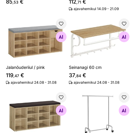
85
€
112
€
,53
,71
ajavahemikul 14.09 - 21.09
Jalanõuderiiul / pink
Seinanagi 60 cm
Otsi sarnaseid
Otsi sarnaseid
Jalanõuderiiul / pink
Seinanagi 60 cm
119
€
37
€
,47
,84
ajavahemikul 24.08 - 31.08
ajavahemikul 24.08 - 31.08
Jalanõuderiiul / pink
Ratastel riidestange
Otsi sarnaseid
Otsi sarnaseid