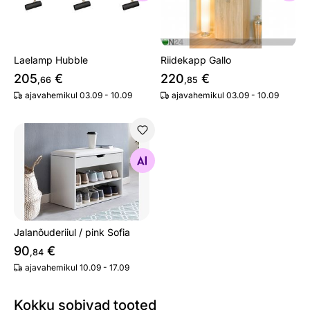
Laelamp Hubble
Riidekapp Gallo
205
€
220
€
,66
,85
ajavahemikul 03.09 - 10.09
ajavahemikul 03.09 - 10.09
Jalanõuderiiul / pink Sofia
Otsi sarnaseid
Jalanõuderiiul / pink Sofia
90
€
,84
ajavahemikul 10.09 - 17.09
Kokku sobivad tooted