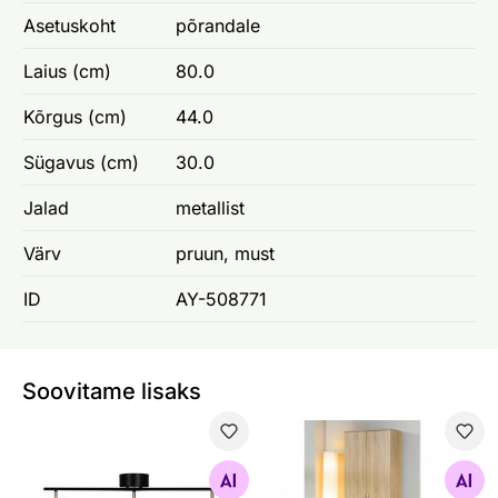
Asetuskoht
põrandale
Laius (cm)
80.0
Kõrgus (cm)
44.0
Sügavus (cm)
30.0
Jalad
metallist
Värv
pruun, must
ID
AY-508771
Soovitame lisaks
Laelamp Hubble
Riidekapp Gallo
Otsi sarnaseid
Otsi sarnaseid