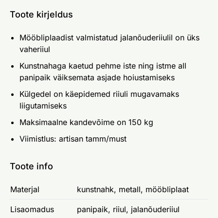
Toote kirjeldus
Mööbliplaadist valmistatud jalanõuderiiulil on üks
vaheriiul
Kunstnahaga kaetud pehme iste ning istme all
panipaik väiksemata asjade hoiustamiseks
Külgedel on käepidemed riiuli mugavamaks
liigutamiseks
Maksimaalne kandevõime on 150 kg
Viimistlus: artisan tamm/must
Toote info
Materjal
kunstnahk, metall, mööbliplaat
Lisaomadus
panipaik, riiul, jalanõuderiiul