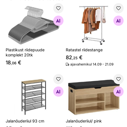
Plastikust riidepuude komplekt 20tk
Ratastel riidestange
Otsi sarnaseid
Otsi sarnaseid
Plastikust riidepuude
Ratastel riidestange
komplekt 20tk
82
€
,25
18
€
,06
ajavahemikul 14.09 - 21.09
Jalanõuderiiul 93 cm
Jalanõuderiiul/ pink
Otsi sarnaseid
Otsi sarnaseid
Jalanõuderiiul 93 cm
Jalanõuderiiul/ pink