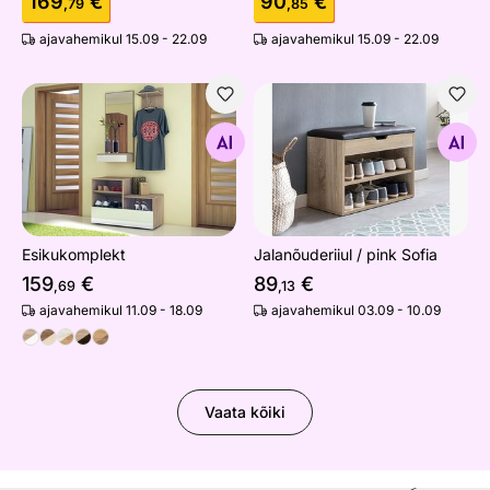
169
€
90
€
,79
,85
ajavahemikul 15.09 - 22.09
ajavahemikul 15.09 - 22.09
Esikukomplekt
Jalanõuderiiul / pink Sofia
Otsi sarnaseid
Otsi sarnaseid
Esikukomplekt
Jalanõuderiiul / pink Sofia
159
€
89
€
,69
,13
ajavahemikul 11.09 - 18.09
ajavahemikul 03.09 - 10.09
Vaata kõiki