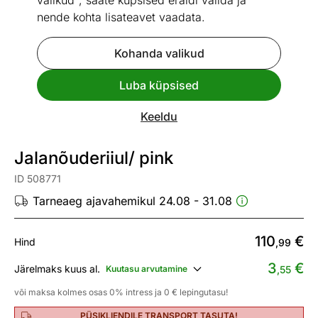
valikud", saate küpsised eraldi valida ja
nende kohta lisateavet vaadata.
Kohanda valikud
Go to slide 1
Go to slide 2
Go to slide 3
Go to slide 4
Go to slide 5
Go to slide 6
Luba küpsised
Mõõtmed
Vaata sarnaseid
Keeldu
UUS
Jalanõuderiiul/ pink
ID 508771
Tarneaeg ajavahemikul 24.08 - 31.08
110
€
Hind
,99
3
€
Järelmaks kuus al.
Kuutasu arvutamine
,55
või maksa kolmes osas 0% intress ja 0 € lepingutasu!
PÜSIKLIENDILE TRANSPORT TASUTA!