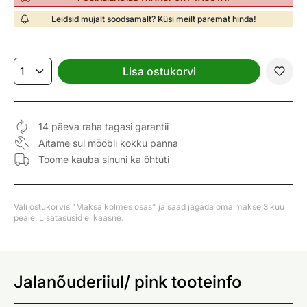
Leidsid mujalt soodsamalt? Küsi meilt paremat hinda!
Lisa ostukorvi
14 päeva raha tagasi garantii
Aitame sul mööbli kokku panna
Toome kauba sinuni ka õhtuti
Vali ostukorvis "Maksa kolmes osas" ja saad jagada oma makse 3 kuu
peale. Lisatasusid ei kaasne.
Jalanõuderiiul/ pink tooteinfo