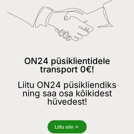
ON24 püsiklientidele
transport 0€!
Liitu ON24 püsikliendiks
ning saa osa kõikidest
hüvedest!
Liitu siin