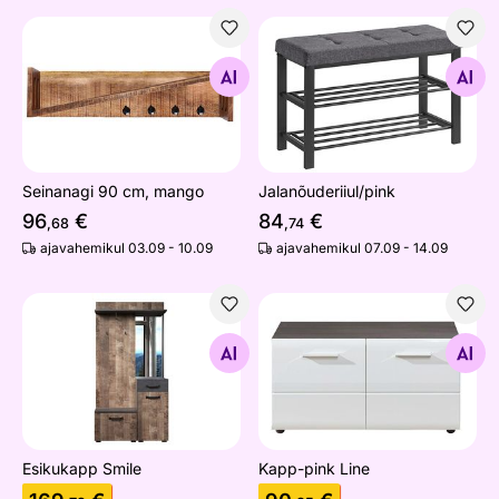
Seinanagi 90 cm, mango
Jalanõuderiiul/pink
Otsi sarnaseid
Otsi sarnaseid
Seinanagi 90 cm, mango
Jalanõuderiiul/pink
96
€
84
€
,68
,74
ajavahemikul 03.09 - 10.09
ajavahemikul 07.09 - 14.09
Esikukapp Smile
Kapp-pink Line
Otsi sarnaseid
Otsi sarnaseid
Esikukapp Smile
Kapp-pink Line