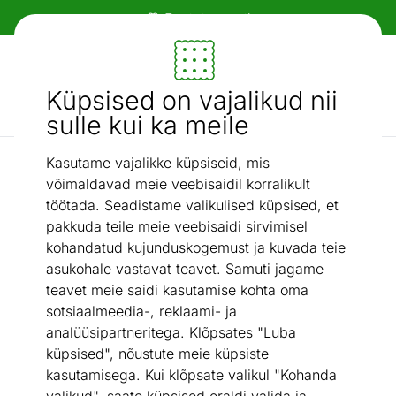
Tasuta transport!
Mööbel ja sisustus - ON24
Küpsised on vajalikud nii
Otsi...
AI otsing
sulle kui ka meile
Kasutame vajalikke küpsiseid, mis
Esik ja majapidamisruum
Jalanõuderiiul/ pink
/
võimaldavad meie veebisaidil korralikult
töötada. Seadistame valikulised küpsised, et
pakkuda teile meie veebisaidi sirvimisel
kohandatud kujunduskogemust ja kuvada teie
asukohale vastavat teavet. Samuti jagame
teavet meie saidi kasutamise kohta oma
sotsiaalmeedia-, reklaami- ja
analüüsipartneritega. Klõpsates "Luba
küpsised", nõustute meie küpsiste
kasutamisega. Kui klõpsate valikul "Kohanda