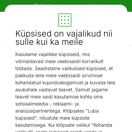
Paindlikud ja mugavad makseviisid!
Mööbel ja sisustus - ON24
Küpsised on vajalikud nii
Otsi...
AI otsing
sulle kui ka meile
Kasutame vajalikke küpsiseid, mis
Uued tooted
Öökapp Austin
/
võimaldavad meie veebisaidil korralikult
töötada. Seadistame valikulised küpsised, et
pakkuda teile meie veebisaidi sirvimisel
kohandatud kujunduskogemust ja kuvada teie
asukohale vastavat teavet. Samuti jagame
teavet meie saidi kasutamise kohta oma
sotsiaalmeedia-, reklaami- ja
analüüsipartneritega. Klõpsates "Luba
küpsised", nõustute meie küpsiste
kasutamisega. Kui klõpsate valikul "Kohanda