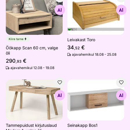
Öökapp Scan 60 cm, valge õli
Leivakast Toro
Otsi sarnaseid
Otsi sarnaseid
Kiire tarne
Leivakast Toro
34
€
Öökapp Scan 60 cm, valge
,52
õli
ajavahemikul 18.08 - 25.08
290
€
,93
ajavahemikul 12.08 - 19.08
Tammepuidust kirjutuslaud Modern 1, valge õli
Seinakapp Bos1
Otsi sarnaseid
Otsi sarnaseid
Tammepuidust kirjutuslaud
Seinakapp Bos1