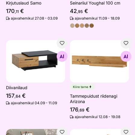
Kirjutuslaud Samo
Seinariiul Youghal 100 cm
170
€
42
€
,11
,95
ajavahemikul 27.08 - 03.09
ajavahemikul 11.09 - 18.09
Diivanilaud
Tammepuidust riidenagi Ari
Otsi sarnaseid
Otsi sarnaseid
Diivanilaud
Kiire tarne
157
€
Tammepuidust riidenagi
,64
Arizona
ajavahemikul 04.09 - 11.09
176
€
,69
ajavahemikul 12.08 - 19.08