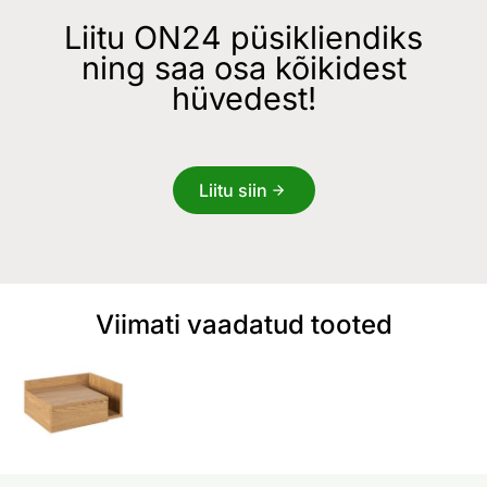
Liitu ON24 püsikliendiks
ning saa osa kõikidest
hüvedest!
Liitu siin
Viimati vaadatud tooted