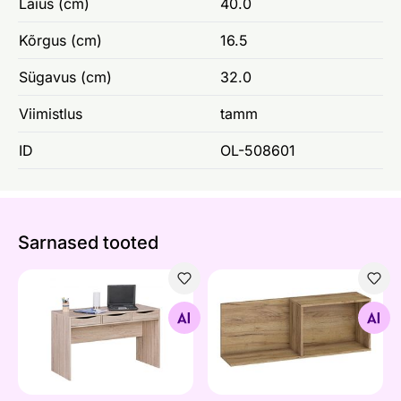
Laius (cm)
40.0
Kõrgus (cm)
16.5
Sügavus (cm)
32.0
Viimistlus
tamm
ID
OL-508601
Sarnased tooted
Kirjutuslaud Samo
Seinariiul Youghal 100 cm
Otsi sarnaseid
Otsi sarnaseid