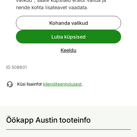
valikud", saate küpsised eraldi valida ja
nende kohta lisateavet vaadata.
Kohanda valikud
Go to slide 1
Go to slide 2
Go to slide 3
Go to slide 4
Go to slide 5
Go to slide 6
Go to slide 7
Luba küpsised
Mõõtmed
Vaata sarnaseid
Keeldu
Öökapp Austin
ID 508601
Küsi lisainfot
klienditeenindusest
.
Öökapp Austin tooteinfo