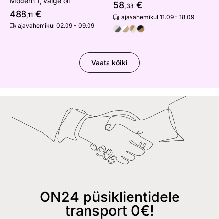
Modern 1, valge õli
58
€
,38
488
€
,11
ajavahemikul 11.09 - 18.09
ajavahemikul 02.09 - 09.09
Vaata kõiki
ON24 püsiklientidele
transport 0€!