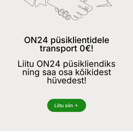
ON24 püsiklientidele
transport 0€!
Liitu ON24 püsikliendiks
ning saa osa kõikidest
hüvedest!
Liitu siin