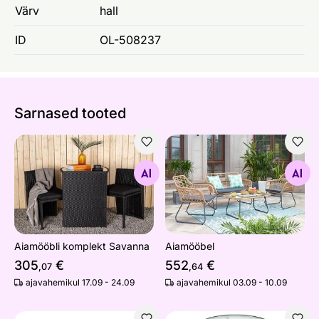
Värv
hall
ID
OL-508237
Sarnased tooted
Aiamööbli komplekt Savanna
Aiamööbel
Otsi sarnaseid
Otsi sarnaseid
Aiamööbli komplekt Savanna
Aiamööbel
305
€
552
€
,07
,64
ajavahemikul 17.09 - 24.09
ajavahemikul 03.09 - 10.09