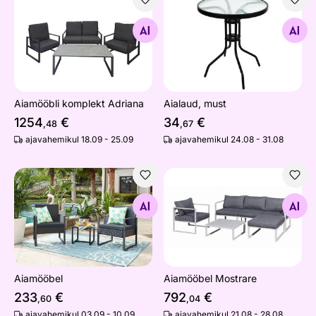
Aiamööbli komplekt Adriana
Aialaud, must
Otsi sarnaseid
Otsi sarnaseid
Aiamööbli komplekt Adriana
Aialaud, must
1254
€
34
€
,48
,67
ajavahemikul 18.09 - 25.09
ajavahemikul 24.08 - 31.08
Aiamööbel
Aiamööbel Mostrare
Otsi sarnaseid
Otsi sarnaseid
Aiamööbel
Aiamööbel Mostrare
233
€
792
€
,60
,04
ajavahemikul 03.09 - 10.09
ajavahemikul 21.08 - 28.08