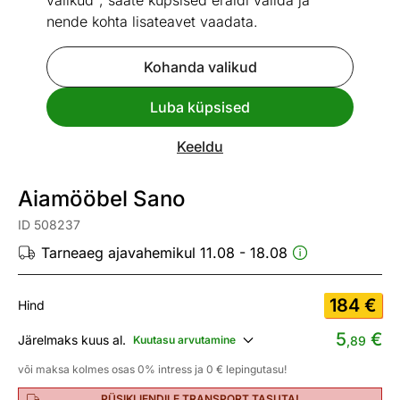
valikud", saate küpsised eraldi valida ja
nende kohta lisateavet vaadata.
Kohanda valikud
Go to slide 1
Go to slide 2
Go to slide 3
Go to slide 4
Go to slide 5
Go to slide 6
Luba küpsised
Mõõtmed
Vaata sarnaseid
Keeldu
Kiire tarne
Aiamööbel Sano
ID 508237
Tarneaeg ajavahemikul 11.08 - 18.08
184
€
Hind
5
€
Järelmaks kuus al.
Kuutasu arvutamine
,89
või maksa kolmes osas 0% intress ja 0 € lepingutasu!
PÜSIKLIENDILE TRANSPORT TASUTA!