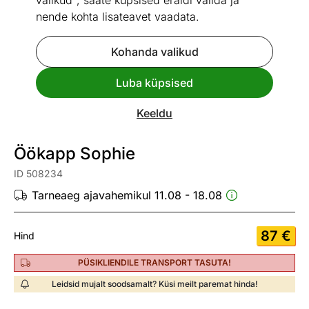
valikud", saate küpsised eraldi valida ja
nende kohta lisateavet vaadata.
Kohanda valikud
Go to slide 1
Go to slide 2
Go to slide 3
Go to slide 4
Go to slide 5
Go to slide 6
Luba küpsised
Mõõtmed
Vaata sarnaseid
Keeldu
Kiire tarne
Öökapp Sophie
ID 508234
Tarneaeg ajavahemikul 11.08 - 18.08
87
€
Hind
PÜSIKLIENDILE TRANSPORT TASUTA!
Leidsid mujalt soodsamalt? Küsi meilt paremat hinda!