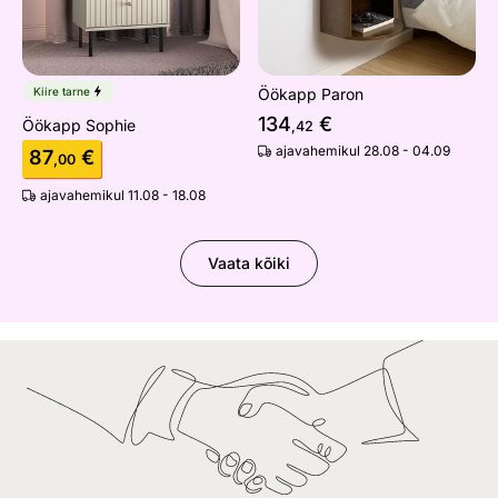
Kiire tarne
Öökapp Paron
134
€
Öökapp Sophie
,42
ajavahemikul 28.08 - 04.09
87
€
,00
ajavahemikul 11.08 - 18.08
Vaata kõiki