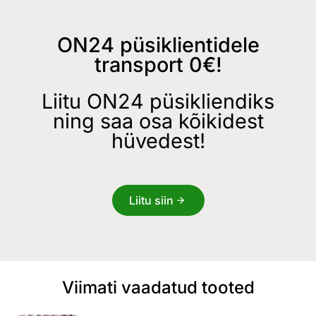
ON24 püsiklientidele
transport 0€!
Liitu ON24 püsikliendiks
ning saa osa kõikidest
hüvedest!
Liitu siin
Viimati vaadatud tooted