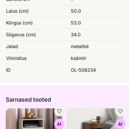
Laius (cm)
50.0
Kõrgus (cm)
53.0
Sügavus (cm)
34.0
Jalad
metallist
Viimistlus
kašmiir
ID
OL-508234
Sarnased tooted
Öökapp Sophie
Öökapp Paron
Otsi sarnaseid
Otsi sarnaseid