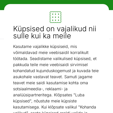
Paindlikud ja mugavad makseviisid!
Mööbel ja sisustus - ON24
Küpsised on vajalikud nii
Otsi...
AI otsing
sulle kui ka meile
Kasutame vajalikke küpsiseid, mis
Parimad pakkumised
Öökapp Sophie
/
võimaldavad meie veebisaidil korralikult
töötada. Seadistame valikulised küpsised, et
pakkuda teile meie veebisaidi sirvimisel
kohandatud kujunduskogemust ja kuvada teie
asukohale vastavat teavet. Samuti jagame
teavet meie saidi kasutamise kohta oma
sotsiaalmeedia-, reklaami- ja
analüüsipartneritega. Klõpsates "Luba
küpsised", nõustute meie küpsiste
kasutamisega. Kui klõpsate valikul "Kohanda