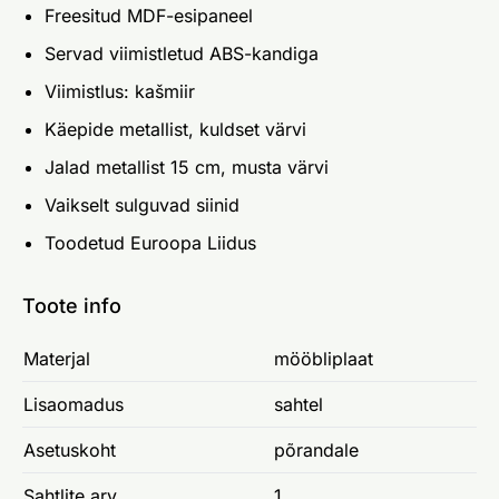
Freesitud MDF-esipaneel
Servad viimistletud ABS-kandiga
Viimistlus: kašmiir
Käepide metallist, kuldset värvi
Jalad metallist 15 cm, musta värvi
Vaikselt sulguvad siinid
Toodetud Euroopa Liidus
Toote info
Materjal
mööbliplaat
Lisaomadus
sahtel
Asetuskoht
põrandale
Sahtlite arv
1