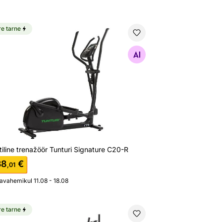
re tarne
iptiline trenažöör Tunturi Signature C20-R
Otsi sarnaseid
ptiline trenažöör Tunturi Signature C20-R
38
€
,01
javahemikul 11.08 - 18.08
re tarne
ke
otrenažöör Tunturi Star Fit B100 Bike