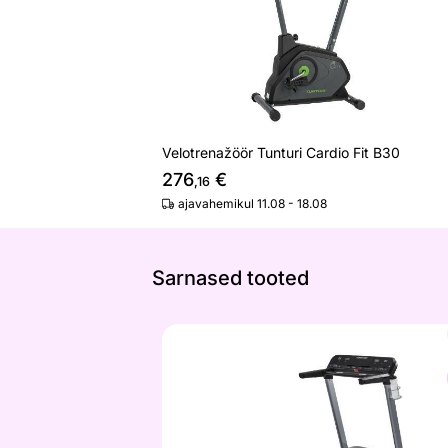
Velotrenažöör Tunturi Cardio Fit B30
276
€
,16
ajavahemikul 11.08 - 18.08
Sarnased tooted
Jooksulint TUNTURI FitRun 70i
Otsi sarnaseid