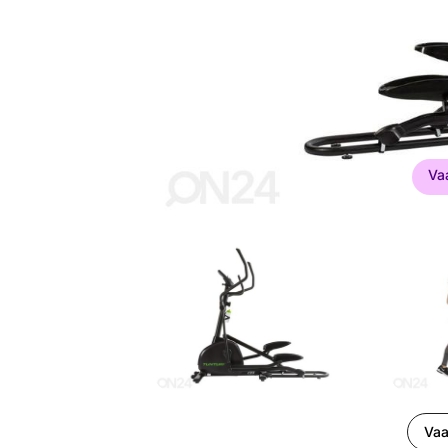
Va
Vaa