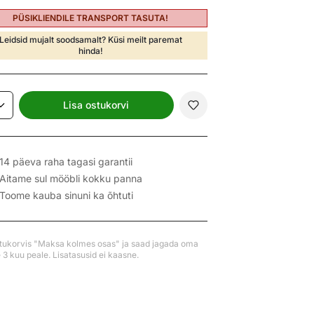
PÜSIKLIENDILE TRANSPORT TASUTA!
Leidsid mujalt soodsamalt? Küsi meilt paremat
hinda!
Lisa ostukorvi
14 päeva raha tagasi garantii
Aitame sul mööbli kokku panna
Toome kauba sinuni ka õhtuti
stukorvis "Maksa kolmes osas" ja saad jagada oma
3 kuu peale. Lisatasusid ei kaasne.