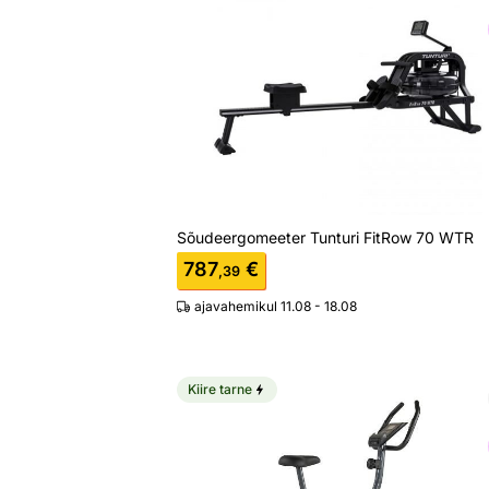
Otsi sarnaseid
Sõudeergomeeter Tunturi FitRow 70 WTR
787
€
,39
ajavahemikul 11.08 - 18.08
Kiire tarne
Velotrenažöör Tunturi Cardio Fit B30
Otsi sarnaseid