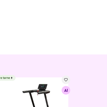
re tarne
ksulint Tunturi Endurance T90 Treadmill
Otsi sarnaseid