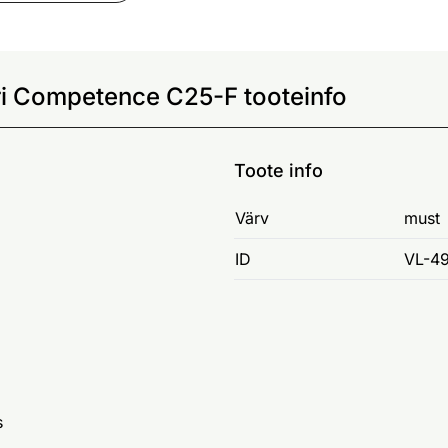
turi Competence C25-F tooteinfo
Toote info
Värv
must
ID
VL-4
s