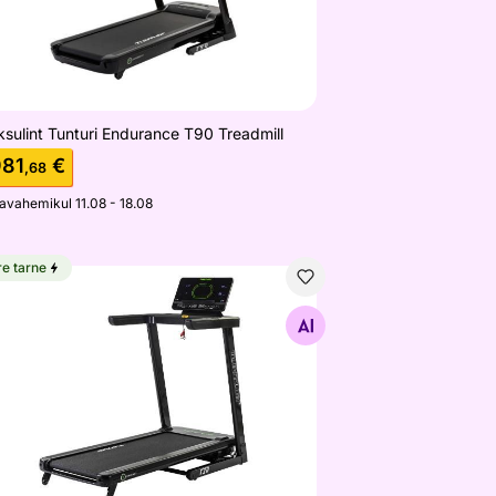
sulint Tunturi Endurance T90 Treadmill
981
€
,68
javahemikul 11.08 - 18.08
re tarne
ksulint Tunturi Competence T20 Treadmill
Otsi sarnaseid