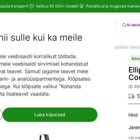
asuta transport!
·
Valikus 50 000+ toodet!
·
Paindlikud ja mugavad maksevi
Otsi
AI otsi
ii sulle kui ka meile
eeningvahendid
Trenažöörid
Elliptilised trenazöörid
Elliptiline tr
/
/
/
 veebisaidil korralikult töötada.
Kiire
 meie veebisaidi sirvimisel kohandatud
Ell
at teavet. Samuti jagame teavet meie
Co
ami- ja analüüsipartneritega. Klõpsates
ega. Kui klõpsate valikul "Kohanda
ID 4
ta lisateavet vaadata.
T
Luba küpsised
Hind
Järel
või ma