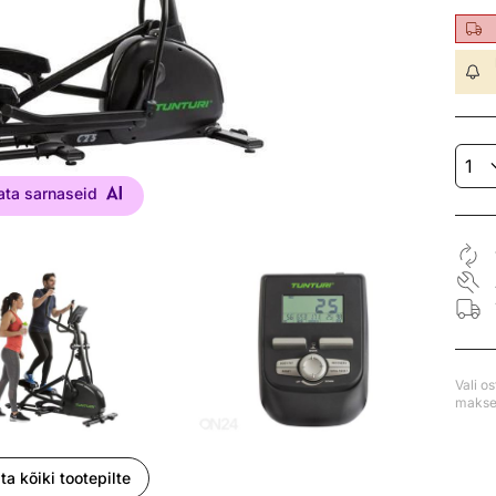
ata sarnaseid
Vali o
makse 
ta kõiki tootepilte