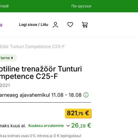
isid!
По-русски
ng
Logi sisse / Liitu
enažöör Tunturi Competence C25-F
 tarne
iptiline trenažöör Tunturi
mpetence C25-F
92021
arneaeg ajavahemikul 11.08 - 18.08
821
€
,75
26
€
maks kuus al.
Kuutasu arvutamine
,29
ksa kolmes osas 0% intress ja 0 € lepingutasu!