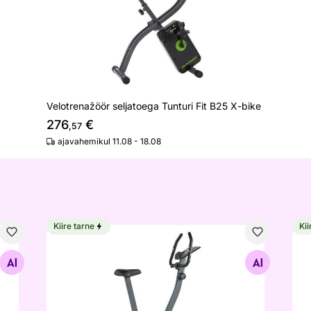
Velotrenažöör seljatoega Tunturi Fit B25 X-bike
276
€
,57
ajavahemikul 11.08 - 18.08
Kiire tarne
Kii
Velotrenažöör Tunturi Cardio Fit B35
Joo
Otsi sarnaseid