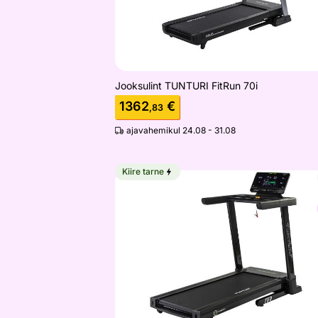
Jooksulint TUNTURI FitRun 70i
1362
€
,83
ajavahemikul 24.08 - 31.08
Kiire tarne
Jooksulint Tunturi Performance T60 T
Otsi sarnaseid