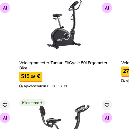
Otsi sarnaseid
Veloergomeeter Tunturi FitCycle 50i Ergometer
Velo
Bike
27
515
€
,06
a
ajavahemikul 11.08 - 18.08
Kiire tarne
Velotrenažöör seljatoega Tunturi Fit B25 X-bike
Otsi sarnaseid