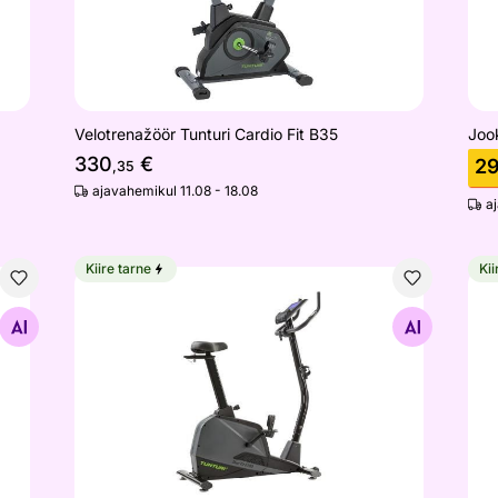
Velotrenažöör Tunturi Cardio Fit B35
Jook
330
€
2
,35
ajavahemikul 11.08 - 18.08
a
Kiire tarne
Kii
readmill
Velotrenažöör Tunturi Star Fit E100 Bike
Joo
Otsi sarnaseid