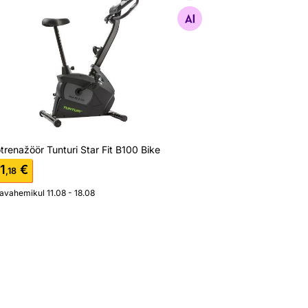
Otsi sarnaseid
trenažöör Tunturi Star Fit B100 Bike
1
€
,18
javahemikul 11.08 - 18.08