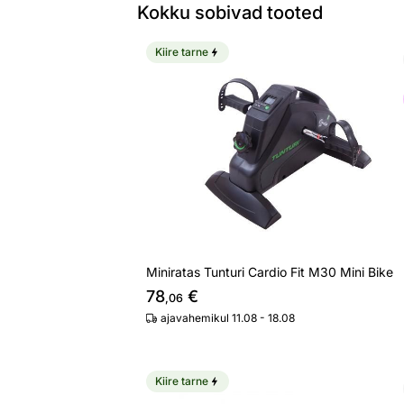
Kokku sobivad tooted
Kiire tarne
Miniratas Tunturi Cardio Fit M30 Mini 
Otsi sarnaseid
Miniratas Tunturi Cardio Fit M30 Mini Bike
78
€
,06
ajavahemikul 11.08 - 18.08
Kiire tarne
Sõudeergomeeter Tunturi FitRow 70 