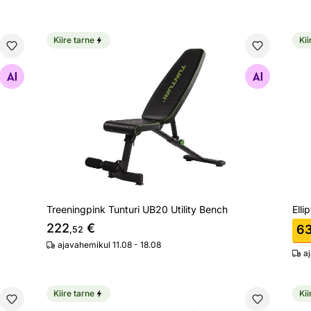
Kiire tarne
Kii
Bike
Treeningpink Tunturi UB20 Utility Bench
Ell
Otsi sarnaseid
Treeningpink Tunturi UB20 Utility Bench
Elli
222
€
6
,52
ajavahemikul 11.08 - 18.08
a
Kiire tarne
Kii
WTR
Veloergomeeter Tunturi FitCycle 50i Ergometer Bi
Vel