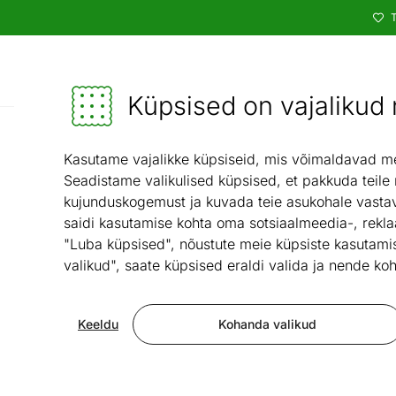
T
Kataloog
Mööbel ja sisustus - ON24
Küpsised on vajalikud n
Kodutehnika
Trenazöörid ja tr
/
Kasutame vajalikke küpsiseid, mis võimaldavad meie
Seadistame valikulised küpsised, et pakkuda teile
kujunduskogemust ja kuvada teie asukohale vastav
saidi kasutamise kohta oma sotsiaalmeedia-, rekla
"Luba küpsised", nõustute meie küpsiste kasutamis
valikud", saate küpsised eraldi valida ja nende koh
Keeldu
Kohanda valikud