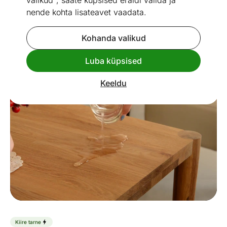
valikud", saate küpsised eraldi valida ja
nende kohta lisateavet vaadata.
Kohanda valikud
Go to slide 1
Go to slide 2
Go to slide 3
Luba küpsised
Mõõtmed
Vaata sarnaseid
Keeldu
Kiire tarne