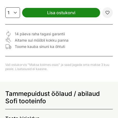
Lisa ostukorvi
14 päeva raha tagasi garantii
Aitame sul mööbli kokku panna
Toome kauba sinuni ka õhtuti
Vali ostukorvis "Maksa kolmes osas" ja saad jagada oma makse 3 kuu
peale. Lisatasusid ei kaasne.
Tammepuidust öölaud / abilaud
Sofi tooteinfo