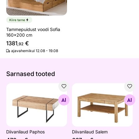
Kiire tarne
Tammepuidust voodi Sofia
160x200 cm
1381
€
,92
ajavahemikul 12.08 - 19.08
Sarnased tooted
Diivanilaud Paphos
Diivanilaud Salem
Otsi sarnaseid
Otsi sarnaseid
Diivanilaud Paphos
Diivanilaud Salem