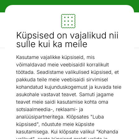
Paindlikud ja mugavad makseviisid!
Mööbel ja sisustus - ON24
Küpsised on vajalikud nii
Otsi...
AI otsing
sulle kui ka meile
Kasutame vajalikke küpsiseid, mis
Elutuba
Tammepuidust öölaud / abilaud Sofi
/
võimaldavad meie veebisaidil korralikult
töötada. Seadistame valikulised küpsised, et
pakkuda teile meie veebisaidi sirvimisel
kohandatud kujunduskogemust ja kuvada teie
asukohale vastavat teavet. Samuti jagame
teavet meie saidi kasutamise kohta oma
sotsiaalmeedia-, reklaami- ja
analüüsipartneritega. Klõpsates "Luba
küpsised", nõustute meie küpsiste
kasutamisega. Kui klõpsate valikul "Kohanda