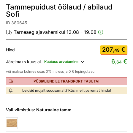
Tammepuidust öölaud / abilaud
Sofi
ID 380645
Tarneaeg ajavahemikul 12.08 - 19.08
207
€
Hind
,49
6
€
Järelmaks kuus al.
Kuutasu arvutamine
,64
või maksa kolmes osas 0% intress ja 0 € lepingutasu!
PÜSIKLIENDILE TRANSPORT TASUTA!
Leidsid mujalt soodsamalt? Küsi meilt paremat hinda!
Vali
viimistlus:
Naturaalne tamm