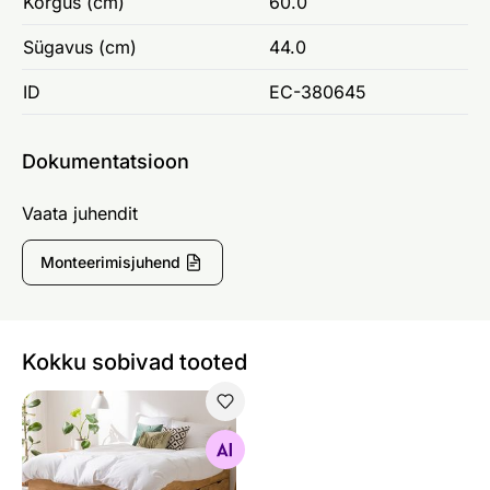
Kõrgus (cm)
60.0
Sügavus (cm)
44.0
ID
EC-380645
Dokumentatsioon
Vaata juhendit
Monteerimisjuhend
Kokku sobivad tooted
Tammepuidust voodi Sofia 160x200 cm
Otsi sarnaseid