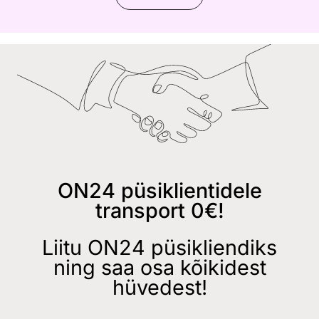
ON24 püsiklientidele
transport 0€!
Liitu ON24 püsikliendiks
ning saa osa kõikidest
hüvedest!