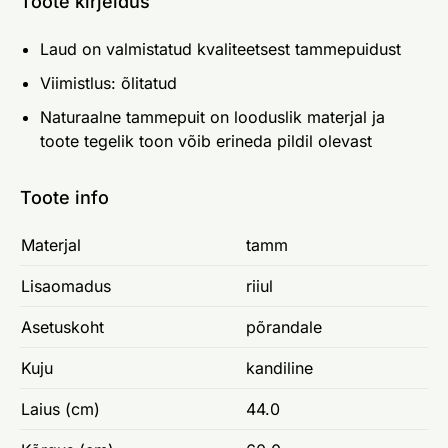
Toote kirjeldus
Laud on valmistatud kvaliteetsest tammepuidust
Viimistlus: õlitatud
Naturaalne tammepuit on looduslik materjal ja
toote tegelik toon võib erineda pildil olevast
Toote info
Materjal
tamm
Lisaomadus
riiul
Asetuskoht
põrandale
Kuju
kandiline
Laius (cm)
44.0