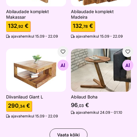
Abilaudade komplekt
Abilaudade komplekt
Makassar
Madeira
132
€
132
€
,92
,78
ajavahemikul 15.09 - 22.09
ajavahemikul 15.09 - 22.09
Diivanilaud Giant L
Abilaud Boha
Otsi sarnaseid
Otsi sarnaseid
Diivanilaud Giant L
Abilaud Boha
96
€
290
€
,03
,34
ajavahemikul 24.09 - 01.10
ajavahemikul 15.09 - 22.09
Vaata kõiki